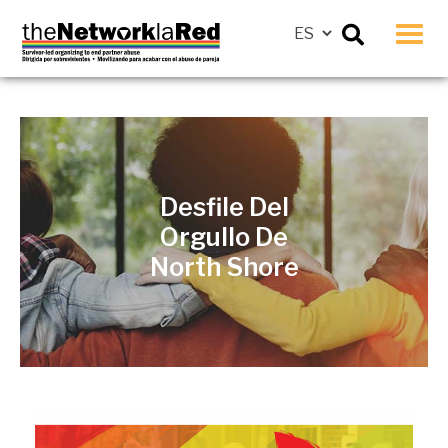
Men
Desfile Del
Orgullo De
North Shore