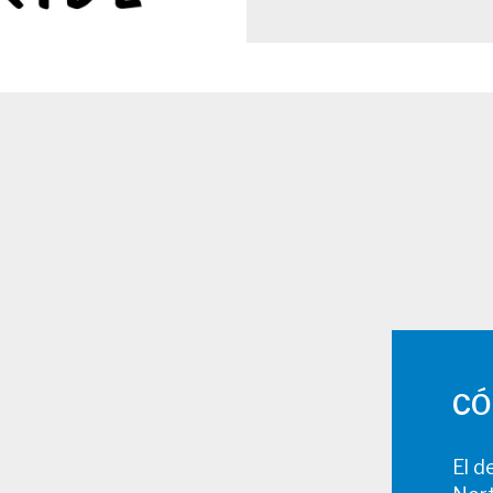
CÓ
El d