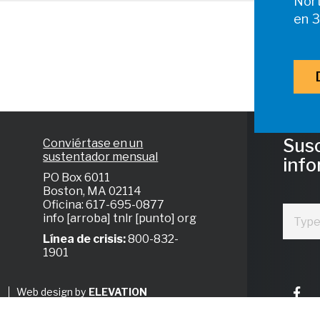
Nort
en 3
Susc
Conviértase en un
sustentador mensual
info
PO Box 6011
Boston, MA 02114
Oficina: 617-695-0877
info [arroba] tnlr [punto] org
Línea de crisis:
800-832-
1901
Web design by
ELEVATION