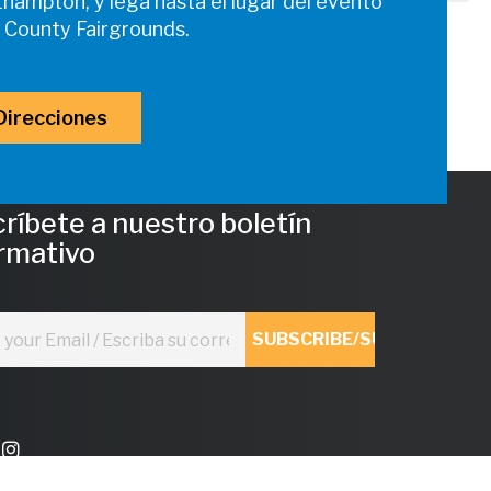
hampton, y lega hasta el lugar del evento
 County Fairgrounds.
Direcciones
ríbete a nuestro boletín
rmativo