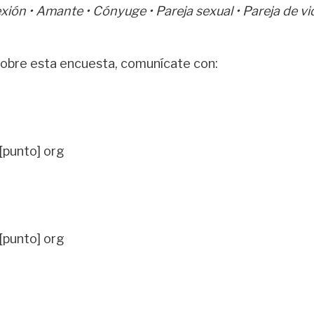
exión • Amante • Cónyuge • Pareja sexual • Pareja de vi
 sobre esta encuesta, comunícate con:
 [punto] org
 [punto] org