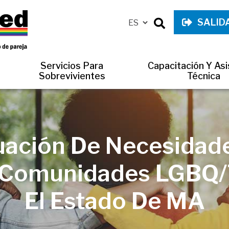
SALID
Servicios Para
Capacitación Y Asi
Sobrevivientes
Técnica
uación De Necesidad
 Comunidades LGBQ/
El Estado De MA