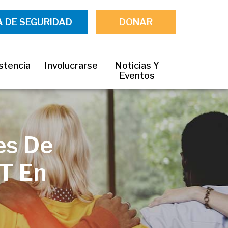
A DE SEGURIDAD
DONAR
stencia
Involucrarse
Noticias Y
Eventos
es De
T En