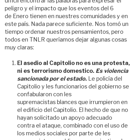
difícil encontrar las palabras para expresar el
peligro y el impacto que los eventos del 6
de Enero tienen en
nuestres
comunidades y en
este país. Nada parece suficiente. Nos tomó un
tiempo ordenar nuestros pensamientos, pero
todos en TNLR queríamos dejar algunas cosas
muy claras:
El asedio al Capitolio no es una protesta,
ni es terrorismo domestico
.
Es violencia
sancionada por el estado.
Le policía del
Capitolio y les funcionarios del gobierno se
confabularon con l
e
s
supremacistas
blanc
e
s
que irrumpieron en
el edificio del Capitolio. El hecho de que no
hayan solicitado un apoyo adecuado
contra el ataque, combinado con el uso de
los medios sociales por parte de l
e
s