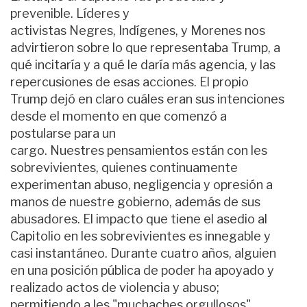
prevenible. Líderes y
activistas
Negres
,
Indígenes
, y
Morenes
nos
advirtieron sobre lo que representaba Trump, a
qué incitaría y a qué le daría más agencia, y las
repercusiones de esas acciones. El propio
Trump dejó en claro cuáles eran sus intenciones
desde el momento en que comenzó a
postularse para un
cargo.
Nuestr
e
s
pensamientos están con l
e
s
sobrevivientes, quienes continuamente
experimentan abuso, negligencia y opresión a
manos de
nuestr
e
gobierno, además de sus
abusadores. El impacto que tiene el asedio al
Capitolio en l
e
s sobrevivientes es innegable y
casi instantáneo. Durante cuatro años, alguien
en una posición pública de poder ha apoyado y
realizado actos de violencia y abuso;
permitiendo a l
e
s "
muchach
e
s
orgullosos",