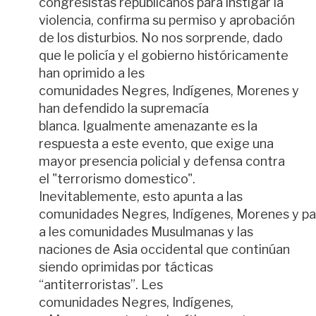
congresistas republicanos para instigar la
violencia, confirma su permiso y aprobación
de los disturbios. No nos sorprende, dado
que l
e
policía y el gobierno históricamente
han oprimido a l
e
s
comunidades
Negres
,
Indígenes
,
Morenes
y
han defendido la supremacía
blanca. Igualmente amenazante es la
respuesta a este evento, que exige una
mayor presencia policial y defensa contra
el "terrorismo
domestico
".
Inevitablemente, esto apunta a las
comunidades
Negres
,
Indígenes
,
Morenes
y
pa
a l
e
s comunidades
M
usulmanas y las
naciones de Asia occidental que continúan
siendo oprimidas por tácticas
“antiterroristas”. L
e
s
comunidades
Negres
,
Indígenes
,